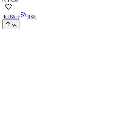
07 03:38
·
·
InkBlog
·
RSS
0
%