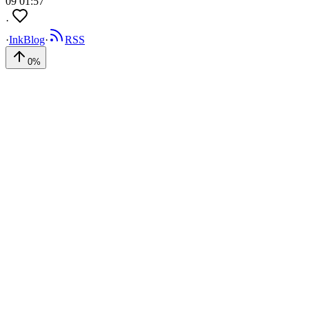
09 01:57
·
·
InkBlog
·
RSS
0
%