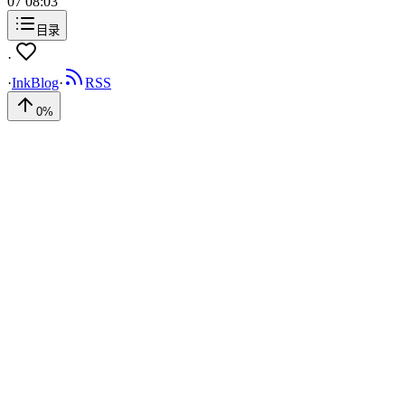
07 08:03
目录
·
·
InkBlog
·
RSS
0
%