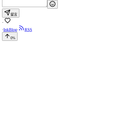
留言
·
·
InkBlog
·
RSS
0
%